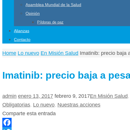
Asamblea Mundial de la Salud
Opinión
Píldoras de paz
Alianzas
Contacto
Home
Lo nuevo
En Misión Salud
Imatinib: precio baj
Imatinib: precio baja a pe
admin
enero 13, 2017
febrero 9, 2017
En Misión Salud
Obligatorias
,
Lo nuevo
,
Nuestras acciones
Comparte esta entrada