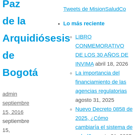
Paz
Tweets de MisionSaludCo
de la
Lo más reciente
Arquidiósesis
LIBRO
CONMEMORATIVO
de
DE LOS 30 AÑOS DE
INVIMA
abril 18, 2026
Bogotá
La importancia del
financiamiento de las
agencias regulatorias
admin
agosto 31, 2025
septiembre
Nuevo Decreto 0858 de
15, 2016
2025, ¿Cómo
septiembre
cambiaría el sistema de
15,