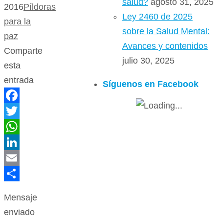
salud?
agosto 31, 2025
2016
Píldoras
Ley 2460 de 2025
para la
sobre la Salud Mental:
paz
Avances y contenidos
Comparte
julio 30, 2025
esta
entrada
Síguenos en Facebook
Facebook
Twitter
WhatsApp
LinkedIn
Email
Compartir
Mensaje
enviado