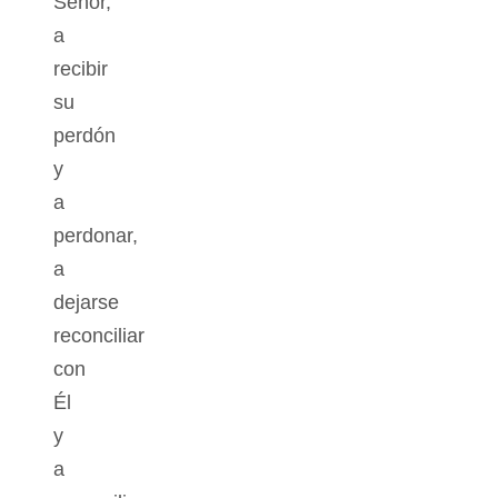
Señor,
a
recibir
su
perdón
y
a
perdonar,
a
dejarse
reconciliar
con
Él
y
a