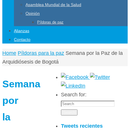
Asamblea Mundial de la Salud
Opinión
Píldoras de paz
Alianzas
Contacto
Home
Píldoras para la paz
Semana por la Paz de la
Arquidiósesis de Bogotá
Semana
Search for:
por
Search
la
Tweets recientes