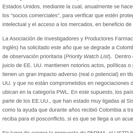
Estados Unidos, mediante la cual, anualmente se hace 
los “socios comerciales”, para verificar que estén pro
intelectual y el acceso a los mercados, en beneficio de
La Asociación de Investigadores y Productores Farmac
Inglés) ha solicitado este año que se degrade a Colombi
de observación prioritaria (
Priority Watch List
). Dentro 
juicio de EE. UU. mantienen notorios actos, políticas o 
tienen un gran impacto adverso (real o potencial) en t
UU. y que no están comprometidos en negociaciones de
ubican en la categoría PWL. En este supuesto, los paí
parte de los EE.UU., que han estado muy ligadas al Si
como la ayuda que durante años recibió Colombia a tr
reciba para el posconflicto, si es que se llega a un acu
En lugar de acoger la propuesta de PhRMA, el USTR ha