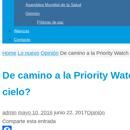
Asamblea Mundial de la Salud
Opinión
Píldoras de paz
Alianzas
Contacto
Home
Lo nuevo
Opinión
De camino a la Priority Watch L
De camino a la Priority Watc
cielo?
admin
mayo 10, 2016
junio 22, 2017
Opinión
Comparte esta entrada