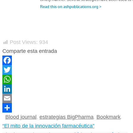
Post Views:
934
Comparte esta entrada
Facebook
Twitter
WhatsApp
LinkedIn
Email
Blood journal
,
estrategias BigPharma
.
Bookmark
.
Compartir
“El mito de la innovación farmacéutica”