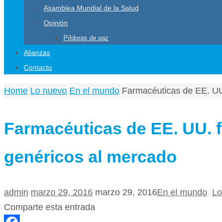
Asamblea Mundial de la Salud
Opinión
Píldoras de paz
Alianzas
Contacto
Home
Lo nuevo
En el mundo
Farmacéuticas de EE. UU.
Farmacéuticas de EE. UU. f
genéricos al mercado
admin
marzo 29, 2016
marzo 29, 2016
En el mundo
,
Lo
Comparte esta entrada