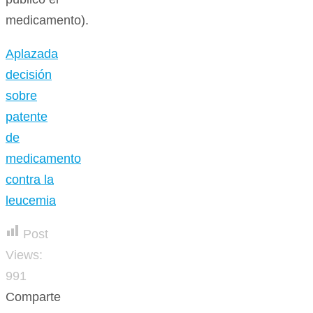
requieren
de
mayores
argumentos
para
hacerlo”
(declarar
de interés
público el
medicamento).