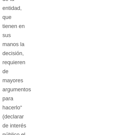
destacar
de esta
actualización
que la
nota
refiere
“que los 7
funcionarios
de la
entidad,
que
tienen en
sus
manos la
decisión,