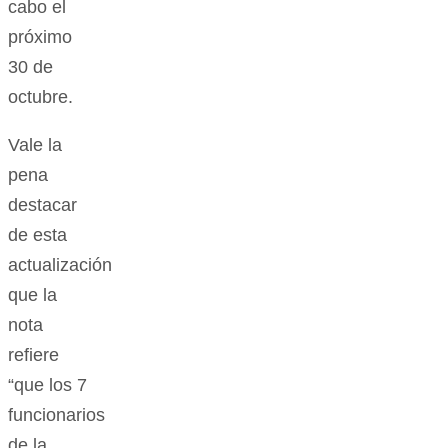
decisiones
fue
aplazada
para una
nueva
reunión
que será
llevada a
cabo el
próximo
30 de
octubre.
Vale la
pena