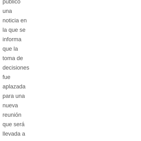
El día de
ayer la
emisora
Caracol
Radio en
su portal
de
internet
publicó
una
noticia en
la que se
informa
que la
toma de