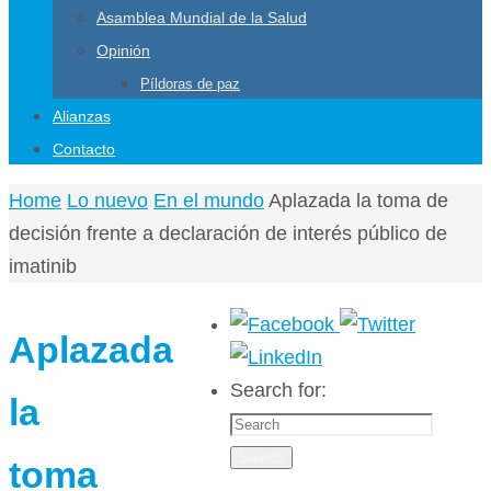
Asamblea Mundial de la Salud
Opinión
Píldoras de paz
Alianzas
Contacto
Home
Lo nuevo
En el mundo
Aplazada la toma de
decisión frente a declaración de interés público de
imatinib
Aplazada
Search for:
la
Search
toma