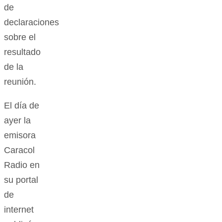
Durante
los días
siguientes
a la
reunión
no se
tuvo
conocimiento
de
declaraciones
sobre el
resultado
de la
reunión.