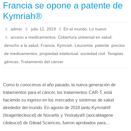
Francia se opone a patente de
Kymriah®
,
admin
julio 12, 2019
En el mundo
Lo nuevo
,
,
acceso a medicamentos
Cobertura universal en salud
,
,
,
,
,
derecho a la salud
Francia
Kymriah
Leucemia
patente
precios
,
,
,
de medicamentos
propiedad intelectual
sociedad civil
Terapias
,
génicas
Tratamiento del cáncer
Como lo conocimos el año pasado, la nueva generación de
tratamientos para el cáncer, los tratamientos CAR-T, está
haciendo su ingreso en los mercados y sistemas de salud
alrededor del mundo. En agosto de 2018 tanto Kymriah®
(tisagenlecleucel) de Novartis y Yeskatya® (axicabtagene
ciloleucel) de Gilead Sciences, fueron aprobados para…