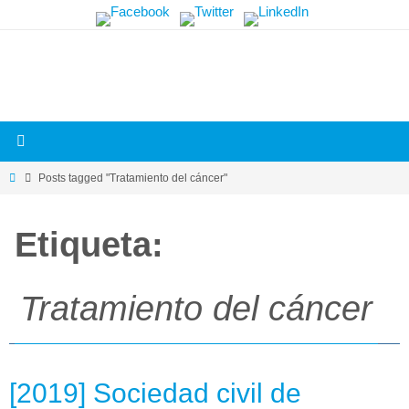
Skip
Más
to
información.
content
Home
Posts tagged "Tratamiento del cáncer"
Etiqueta:
Tratamiento del cáncer
[2019] Sociedad civil de