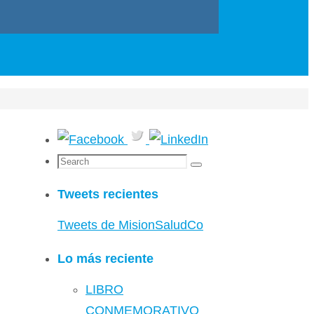
Search
Search
for:
Tweets recientes
Tweets de MisionSaludCo
Lo más reciente
LIBRO
CONMEMORATIVO