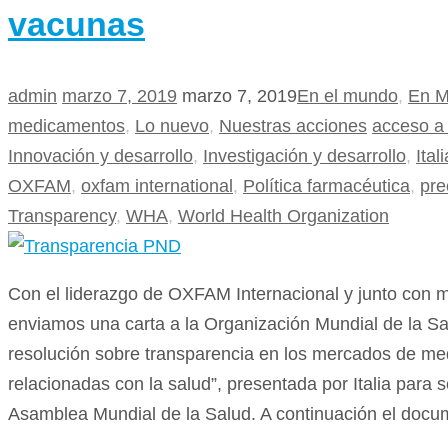
vacunas
admin
marzo 7, 2019
marzo 7, 2019
En el mundo
,
En M
medicamentos
,
Lo nuevo
,
Nuestras acciones
acceso a
Innovación y desarrollo
,
Investigación y desarrollo
,
Itali
OXFAM
,
oxfam international
,
Política farmacéutica
,
pre
Transparency
,
WHA
,
World Health Organization
Con el liderazgo de OXFAM Internacional y junto con m
enviamos una carta a la Organización Mundial de la Sal
resolución sobre transparencia en los mercados de me
relacionadas con la salud”, presentada por Italia para 
Asamblea Mundial de la Salud. A continuación el docum