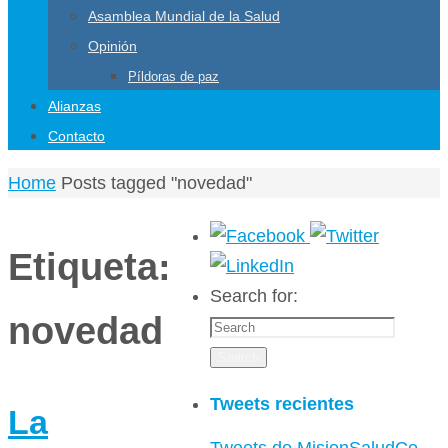
Asamblea Mundial de la Salud
Opinión
Píldoras de paz
Alianzas
Contacto
Home
Posts tagged "novedad"
Etiqueta:
Search for:
novedad
Search
Tweets recientes
La