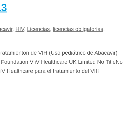
13
cavir
,
HIV
,
Licencias
,
licencias obligatorias
,
tratamienton de VIH (Uso pediátrico de Abacavir)
Foundation ViiV Healthcare UK Limited No TitleNo
iV Healthcare para el tratamiento del VIH