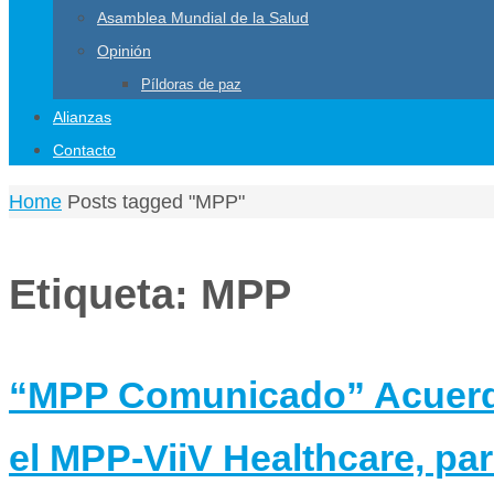
Asamblea Mundial de la Salud
Opinión
Píldoras de paz
Alianzas
Contacto
Home
Posts tagged "MPP"
Etiqueta:
MPP
“MPP Comunicado” Acuerdo
el MPP-ViiV Healthcare, par