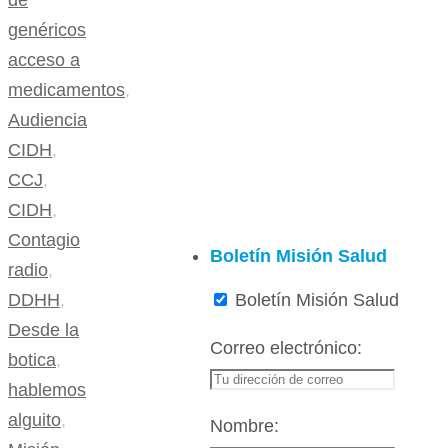
de
genéricos
acceso a
medicamentos
,
Audiencia
CIDH
,
CCJ
,
CIDH
,
Contagio
Boletín Misión Salud
radio
,
Boletín Misión Salud
DDHH
,
Desde la
Correo electrónico:
botica
,
hablemos
alguito
,
Nombre: