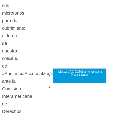
sus
micrófonos
para dar
cubrimiento
al tema
de
nuestra
solicitud
de
Alianza LAC-Global por el Acceso a
#AudienciaAccesoaMedicamentos
Medicamentos
ante la
Comisión
Interamericana
de
Derechos