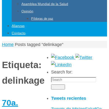
Asamblea Mundial de la Salud
Opinión
Píldoras de paz
Alianzas
Contacto
Home
Posts tagged "delinkage"
Etiqueta:
Search for:
delinkage
Search
Tweets recientes
70a.