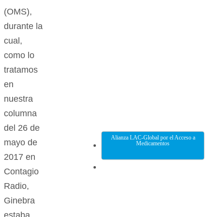
(OMS),
durante la
cual,
como lo
tratamos
en
nuestra
columna
del 26 de
Alianza LAC-Global por el Acceso a
mayo de
Medicamentos
2017 en
Contagio
Radio,
Ginebra
estaba