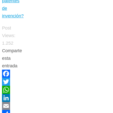
patentes
de
invención?
Post
Views:
1.252
Comparte
esta
entrada
Facebook
Twitter
WhatsApp
LinkedIn