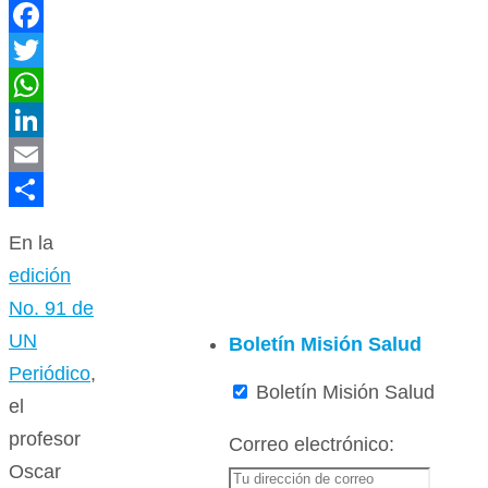
Facebook
Twitter
WhatsApp
LinkedIn
Email
Compartir
En la
edición
No. 91 de
UN
Boletín Misión Salud
Periódico
,
Boletín Misión Salud
el
profesor
Correo electrónico:
Oscar