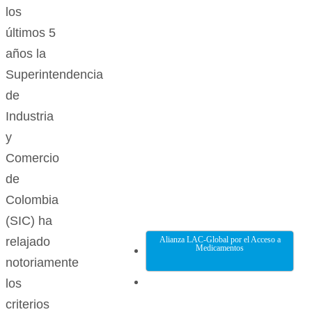
los
últimos 5
años la
Superintendencia
de
Industria
y
Comercio
de
Colombia
(SIC) ha
Alianza LAC-Global por el Acceso a
relajado
Medicamentos
notoriamente
los
criterios