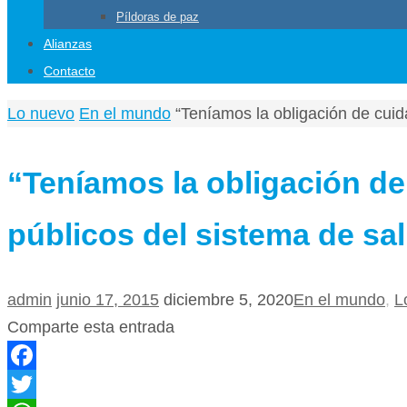
Píldoras de paz
Alianzas
Contacto
Home
Lo nuevo
En el mundo
“Teníamos la obligación de cuida
“Teníamos la obligación de
públicos del sistema de sa
admin
junio 17, 2015
diciembre 5, 2020
En el mundo
,
L
Comparte esta entrada
Facebook