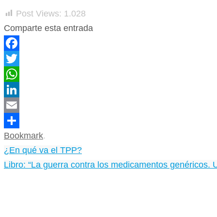
Post Views:
1.028
Comparte esta entrada
Facebook
Twitter
WhatsApp
LinkedIn
Email
Bookmark
.
Compartir
¿En qué va el TPP?
Libro: “La guerra contra los medicamentos genéricos. 