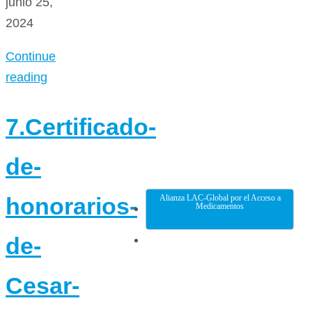
junio 25,
2024
Continue
reading
7.Certificado-
de-
honorarios-
Alianza LAC-Global por el Acceso a
Medicamentos
de-
Cesar-