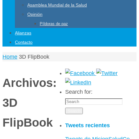
Asamblea Mundial de la Salud
Opinión
Píldoras de paz
Alianzas
Contacto
Home
3D FlipBook
Archivos:
Search for:
3D
Search
FlipBook
Tweets recientes