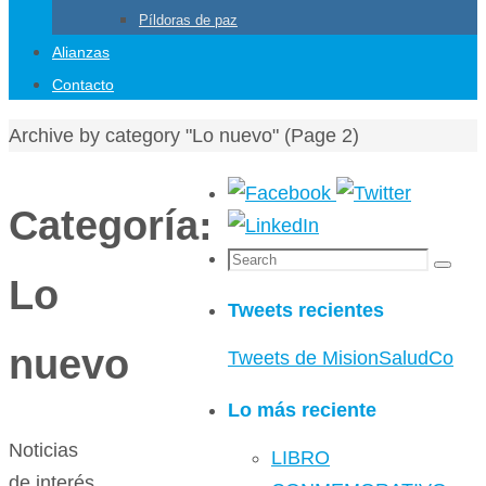
Píldoras de paz
Alianzas
Contacto
Home
Archive by category "Lo nuevo"
(Page 2)
Categoría:
Search
Search
Lo
for:
Tweets recientes
nuevo
Tweets de MisionSaludCo
Lo más reciente
Noticias
LIBRO
de interés