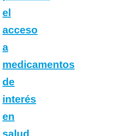
el
acceso
a
medicamentos
de
interés
en
salud