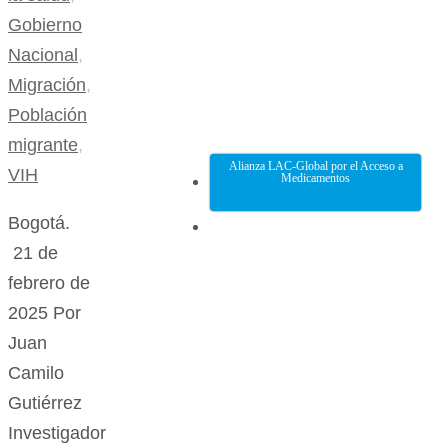
Gobierno
Nacional
,
Migración
,
Población
migrante
,
Alianza LAC-Global por el Acceso a
VIH
Medicamentos
Bogotá.
21 de
febrero de
2025 Por
Juan
Camilo
Gutiérrez
Investigador