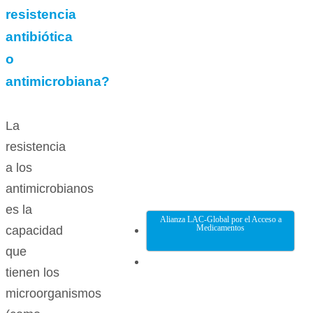
resistencia
antibiótica
o
antimicrobiana?
La
resistencia
a los
antimicrobianos
es la
Alianza LAC-Global por el Acceso a
Medicamentos
capacidad
que
tienen los
microorganismos