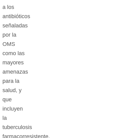
a los
antibióticos
señaladas
por la
OMS
como las
mayores
amenazas
para la
salud, y
que
incluyen
la
tuberculosis
farmacorresistente,