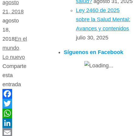
salud?
agosto 31, 2025
agosto
Ley 2460 de 2025
21, 2018
sobre la Salud Mental:
agosto
Avances y contenidos
18,
julio 30, 2025
2018
En el
mundo
,
Síguenos en Facebook
Lo nuevo
Comparte
esta
entrada
Facebook
Twitter
WhatsApp
LinkedIn