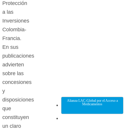
Protección
a las
Inversiones
Colombia-
Francia.
En sus
publicaciones
advierten
sobre las
concesiones
y
disposiciones
Alianza LAC-Global por el Acceso a
Medicamentos
que
constituyen
un claro