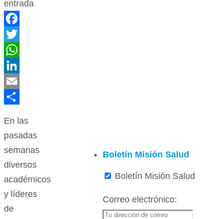
entrada
Facebook
Twitter
WhatsApp
LinkedIn
Email
Compartir
En las
pasadas
semanas
Boletín Misión Salud
diversos
Boletín Misión Salud
académicos
y líderes
Correo electrónico:
de