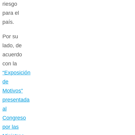
riesgo
para el
país.
Por su
lado, de
acuerdo
con la
“Exposición
de
Motivos”
presentada
al
Congreso
por las