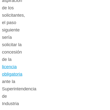
aspiración
de los
solicitantes,
el paso
siguiente
sería
solicitar la
concesión
de la
licencia
obligatoria
ante la
Superintendencia
de
Industria