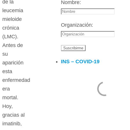
de la
Nombre:
leucemia
mieloide
Organización:
crónica
(LMC).
Antes de
su
INS – COVID-19
aparición
esta
enfermedad
era
mortal.
Hoy,
gracias al
imatinib,