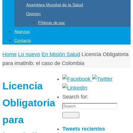
Asamblea Mundial de la Salud
Opinión
Píldoras de paz
Alianzas
Contacto
Home
Lo nuevo
En Misión Salud
Licencia Obligatoria
para imatinib: el caso de Colombia
Licencia
Search for:
Obligatoria
Search
para
Tweets recientes