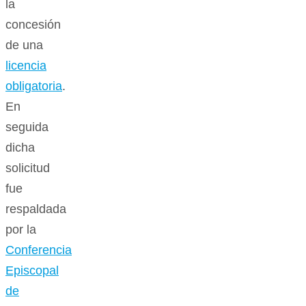
la
concesión
de una
licencia
obligatoria
.
En
seguida
dicha
solicitud
fue
respaldada
por la
Conferencia
Episcopal
de