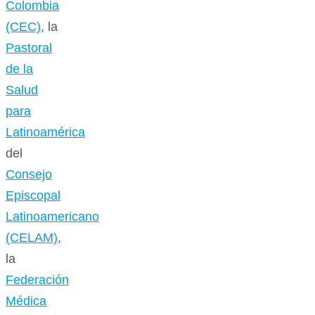
Colombia
(CEC)
, la
Pastoral
de la
Salud
para
Latinoamérica
del
Consejo
Episcopal
Latinoamericano
(CELAM)
,
la
Federación
Médica