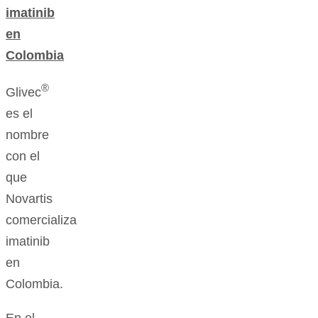
imatinib
en
Colombia
®
Glivec
es el
nombre
con el
que
Novartis
comercializa
imatinib
en
Colombia.