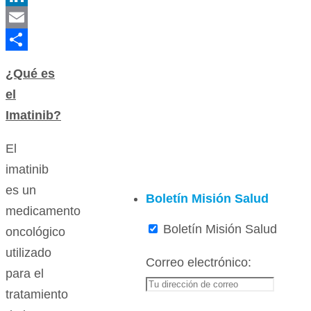
LinkedIn
Email
Compartir
¿Qué es
el
Imatinib?
El
imatinib
es un
Boletín Misión Salud
medicamento
Boletín Misión Salud
oncológico
utilizado
Correo electrónico:
para el
tratamiento